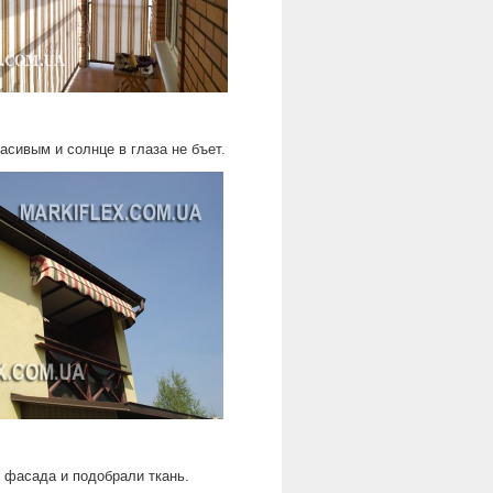
асивым и солнце в глаза не бъет.
 фасада и подобрали ткань.