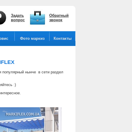
Задать
Обратный
вопрос
звонок
рвис
Фото маркиз
Контакты
IFLEX
и популярный нынче в сети раздел
яйтесь :)
интересное.