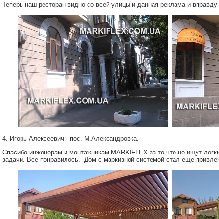
Теперь наш ресторан видно со всей улицы и данная реклама и вправду 
4. Игорь Алексеевич - пос. M.Александровка.
Спасибо инженерам и монтажникам MARKIFLEX за то что не ищут легки
задачи. Все понравилось. Дом с маркизной системой стал еще привле