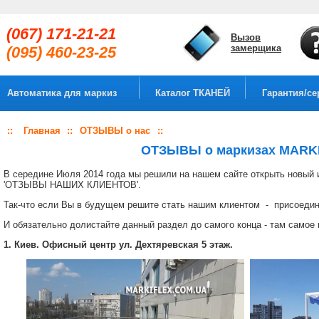
(067) 171-21-21
Вызов
замерщика
(095) 460-23-25
Автоматика для маркиз
Каталог ТКАНЕЙ
Гарантия/се
::
Главная
::
ОТЗЫВЫ о нас
::
ОТЗЫВЫ о маркизах MARK
В середине Июля 2014 года мы решили на нашем сайте открыть новый 
'ОТЗЫВЫ НАШИХ КЛИЕНТОВ'.
Так-что если Вы в будущем решите стать нашим клиентом - присоедин
И обязательно долистайте данный раздел до самого конца - там самое 
1. Киев. Офисный центр ул. Дехтяревская 5 этаж.