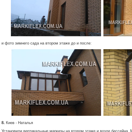
и фото зимнего сада на втором этаже до и после:
8.
Киев - Наталья
Установили вертикальные маркизы на втором этаже и возле бессейна.